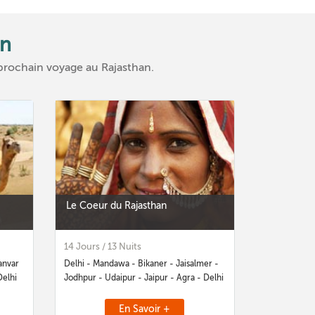
an
 prochain voyage au Rajasthan.
Le Coeur du Rajasthan
14 Jours / 13 Nuits
anvar
Delhi - Mandawa - Bikaner - Jaisalmer -
Delhi
Jodhpur - Udaipur - Jaipur - Agra - Delhi
En Savoir +