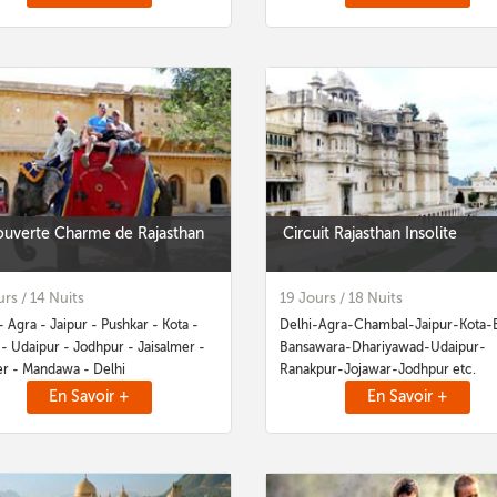
uverte Charme de Rajasthan
Circuit Rajasthan Insolite
urs / 14 Nuits
19 Jours / 18 Nuits
- Agra - Jaipur - Pushkar - Kota -
Delhi-Agra-Chambal-Jaipur-Kota-
- Udaipur - Jodhpur - Jaisalmer -
Bansawara-Dhariyawad-Udaipur-
er - Mandawa - Delhi
Ranakpur-Jojawar-Jodhpur etc.
En Savoir +
En Savoir +