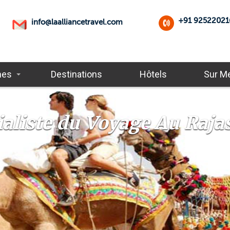
+91 92522021
info@laalliancetravel.com
mes
Destinations
Hôtels
Sur M
ialiste du Voyage Au Raja