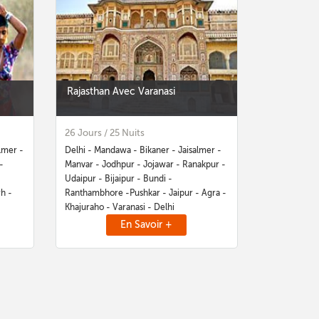
Rajasthan Avec Varanasi
26 Jours / 25 Nuits
lmer -
Delhi - Mandawa - Bikaner - Jaisalmer -
-
Manvar - Jodhpur - Jojawar - Ranakpur -
Udaipur - Bijaipur - Bundi -
h -
Ranthambhore -Pushkar - Jaipur - Agra -
Khajuraho - Varanasi - Delhi
En Savoir +