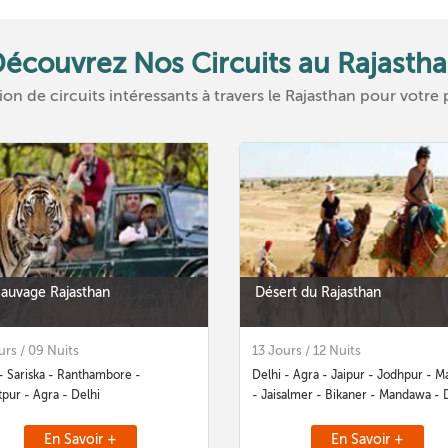
écouvrez Nos Circuits au Rajasth
ion de circuits intéressants à travers le Rajasthan pour votre
Sauvage Rajasthan
Désert du Rajasthan
urs / 09 Nuits
13 Jours / 12 Nuits
- Sariska - Ranthambore -
Delhi - Agra - Jaipur - Jodhpur - M
pur - Agra - Delhi
- Jaisalmer - Bikaner - Mandawa - 
En Savoir +
En Savoir +