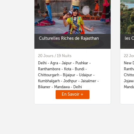
Culturelles Riches de Rajasthan
les 
20 Jours / 19 Nuits
22 Jo
Delhi - Agra - Jaipur - Pushkar -
New De
Ranthambore - Kota - Bundi -
Rantha
Chittourgarh - Bijaipur - Udaipur -
Chitto
Kumbhalgarh - Jodhpur - Jaisalmer -
Jojawa
Bikaner - Mandawa - Delhi
Manda
En Savoir +