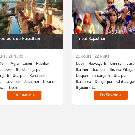
Couleurs du Rajasthan
Tribal Rajasthan
urs / 21 Nuits
23 Jours / 22 Nuits
lhi - Agra - Jaipur - Pushkar -
Delhi - Nawalgarh - Khimsar - Jaisa
mbore - Bundi - Bijaipur -
Barmer - Jodhpur - Bishnoi Village 
rgarh - Udaipur - Ranakpur -
Daspan - Sardargarh - Udaipur -
r - Jodhpur - Jaisalmer - Bikaner -
Bambora - Dungarpur - Chittaurgar
wa - Delhi
Bijaipur etc.
En Savoir +
En Savoir +