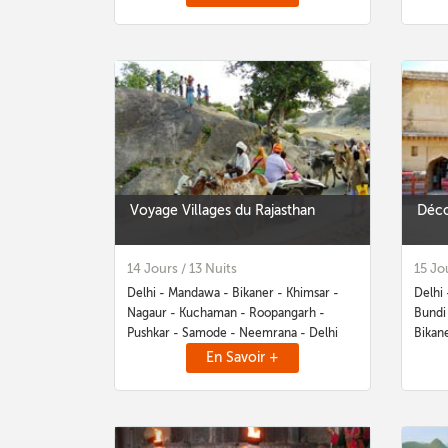
Voyage Villages du Rajasthan
Déco
14 Jours / 13 Nuits
15 Jo
Delhi - Mandawa - Bikaner - Khimsar -
Delhi 
Nagaur - Kuchaman - Roopangarh -
Bundi 
Pushkar - Samode - Neemrana - Delhi
Bikan
En Savoir +